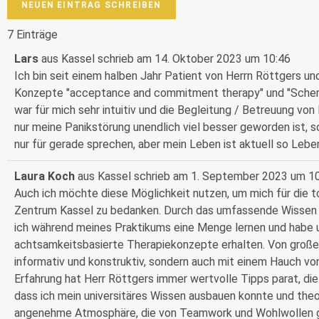
7 Einträge
Lars
aus
Kassel
schrieb am
14. Oktober 2023
um
10:46
Ich bin seit einem halben Jahr Patient von Herrn Röttgers un
Konzepte "acceptance and commitment therapy" und "Schemat
war für mich sehr intuitiv und die Begleitung / Betreuung von
nur meine Panikstörung unendlich viel besser geworden ist, s
nur für gerade sprechen, aber mein Leben ist aktuell so Lebe
Laura Koch
aus
Kassel
schrieb am
1. September 2023
um
1
Auch ich möchte diese Möglichkeit nutzen, um mich für die
Zentrum Kassel zu bedanken. Durch das umfassende Wissen v
ich während meines Praktikums eine Menge lernen und habe u
achtsamkeitsbasierte Therapiekonzepte erhalten. Von großer 
informativ und konstruktiv, sondern auch mit einem Hauch vo
Erfahrung hat Herr Röttgers immer wertvolle Tipps parat, die
dass ich mein universitäres Wissen ausbauen konnte und theor
angenehme Atmosphäre, die von Teamwork und Wohlwollen gep