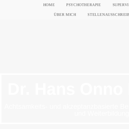
HOME
PSYCHOTHERAPIE
SUPERVI
ÜBER MICH
STELLENAUSSCHREI
Dr. Hans Onno 
Achtsamkeits- und akzeptanzbasierte Be
und Weiterbildung