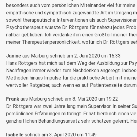
besonders auch vom persönlichen Miteinander viel für meine
empathische und sympathisch zugewandte Art im Umgang mit 
sowohl therapeutische Interventionen als auch Supervisionen 
Psychotherapeut wusste Dr. Röttgers für nahezu jedes Probl
nahbar geblieben. Ich verdanke ihm einen Großteil meiner the
meiner Therapeutenpersönlichkeit, wofür ich Dr. Röttgers seh
Janine
aus
Marburg
schrieb am
2. Juni 2020
um
16:33
Hans Röttgers hat mich auf dem Weg der Ausbildung zur Psych
Nachfragen immer wieder zum Nachdenken angeregt. Insbeso
Methoden hinaus Impulse für die praktische Arbeit mit mein
wertvoller Ratgeber, auch wenn es auf Patientenseite darum
Frank
aus
Marburg
schrieb am
8. Mai 2020
um
19:22
Dr. Röttgers war zwei Jahre lang mein Supervisor. In seiner S
persönlichen Erfahrungen mitbringt. Er hat hierdurch einen vie
ganzheitlichen Behandlungsansatz sehr schätzen gelernt. Her
Isabelle
schrieb am
3. April 2020
um
11:49