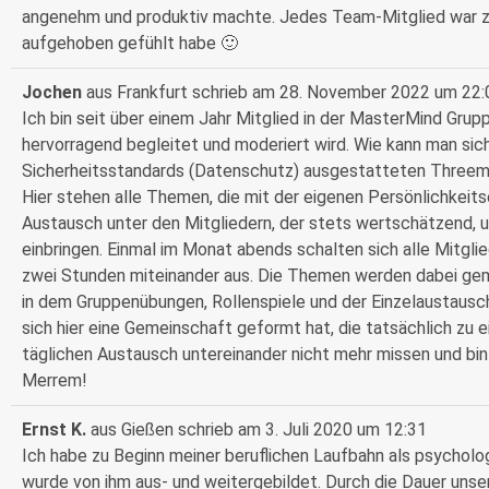
angenehm und produktiv machte. Jedes Team-Mitglied war zu j
aufgehoben gefühlt habe 🙂
Jochen
aus
Frankfurt
schrieb am
28. November 2022
um
22:
Ich bin seit über einem Jahr Mitglied in der MasterMind Grupp
hervorragend begleitet und moderiert wird. Wie kann man sich
Sicherheitsstandards (Datenschutz) ausgestatteten Threema
Hier stehen alle Themen, die mit der eigenen Persönlichkeits
Austausch unter den Mitgliedern, der stets wertschätzend, u
einbringen. Einmal im Monat abends schalten sich alle Mitgli
zwei Stunden miteinander aus. Die Themen werden dabei geme
in dem Gruppenübungen, Rollenspiele und der Einzelaustausch 
sich hier eine Gemeinschaft geformt hat, die tatsächlich zu 
täglichen Austausch untereinander nicht mehr missen und bin
Merrem!
Ernst K.
aus
Gießen
schrieb am
3. Juli 2020
um
12:31
Ich habe zu Beginn meiner beruflichen Laufbahn als psychol
wurde von ihm aus- und weitergebildet. Durch die Dauer unser