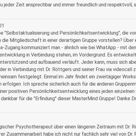
eder Zeit ansprechbar und immer freundlich und respektvoll, so
01
e "Selbstaktualisierung und Persönlichkeitsentwicklung", die von
 die Mitgliedschaft in einer derartigen Gruppe vorstellen? Über
-Zugang kommuniziert man - ähnlich wie bei WhatApp - mit den
entwicklung in Verbindung stehen, im Vordergrund. Es entwickelt
nterstützend und aufbauend verläuft. Jeder kann, muss sich abe
eder in Verbindung mit Dr. Röttgers und seiner Frau via videocal
insam festgelegt. Einmal im Jahr findet ein zweitägiger Worksh
erfolgen. Ich spreche sicherlich auch für die anderen Gruppenmi
einer positiven Persönlichkeitsentwicklung eines jeden einzelne
 dankbar für die "Erfindung" dieser MasterMind Gruppe! Danke D
ogischer Psychotherapeut über einen längeren Zeitraum mit Dr.
er Zusammenarbeit habe ich nicht nur fachlich sehr viel von Dr.