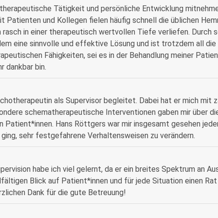
 therapeutische Tätigkeit und persönliche Entwicklung mitnehm
Patienten und Kollegen fielen häufig schnell die üblichen He
rasch in einer therapeutisch wertvollen Tiefe verliefen. Durch s
em eine sinnvolle und effektive Lösung und ist trotzdem all di
rapeutischen Fähigkeiten, sei es in der Behandlung meiner Patien
r dankbar bin.
otherapeutin als Supervisor begleitet. Dabei hat er mich mit z
ndere schematherapeutische Interventionen gaben mir über di
en Patient*innen. Hans Röttgers war mir insgesamt gesehen jede
 ging, sehr festgefahrene Verhaltensweisen zu verändern.
upervision habe ich viel gelernt, da er ein breites Spektrum an A
lfältigen Blick auf Patient*innen und für jede Situation einen Ra
zlichen Dank für die gute Betreuung!