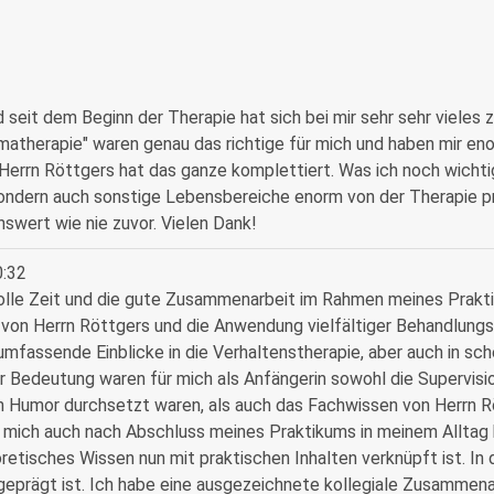
d seit dem Beginn der Therapie hat sich bei mir sehr sehr vieles
herapie" waren genau das richtige für mich und haben mir en
 Herrn Röttgers hat das ganze komplettiert. Was ich noch wichtig
ondern auch sonstige Lebensbereiche enorm von der Therapie prof
nswert wie nie zuvor. Vielen Dank!
0:32
 tolle Zeit und die gute Zusammenarbeit im Rahmen meines Prak
on Herrn Röttgers und die Anwendung vielfältiger Behandlungsk
mfassende Einblicke in die Verhaltenstherapie, aber auch in s
Bedeutung waren für mich als Anfängerin sowohl die Supervision
n Humor durchsetzt waren, als auch das Fachwissen von Herrn Röt
 mich auch nach Abschluss meines Praktikums in meinem Alltag be
etisches Wissen nun mit praktischen Inhalten verknüpft ist. In d
rägt ist. Ich habe eine ausgezeichnete kollegiale Zusammenarb